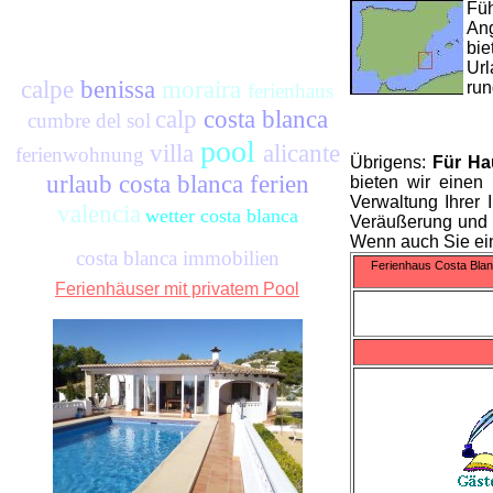
Füh
Ang
bie
Url
calpe
benissa
moraira
run
ferienhaus
calp
costa blanca
cumbre del sol
pool
villa
alicante
ferienwohnung
Übrigens:
Für Ha
urlaub costa blanca ferien
bieten wir einen
Verwaltung Ihrer 
valencia
wetter costa blanca
Veräußerung und v
Wenn auch Sie ein
costa blanca immobilien
Ferienhaus Costa Blan
Ferienhäuser mit privatem Pool