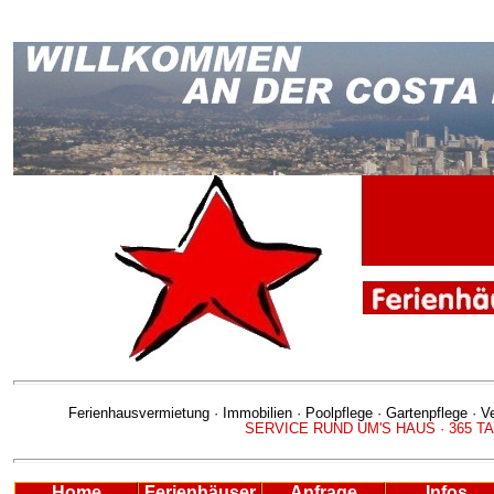
Ferienhausvermietung · Immobilien · Poolpflege · Gartenpflege
· Ve
SERVICE RUND UM'S HAUS · 365 T
Home
Ferienhäuser
Anfrage
Infos