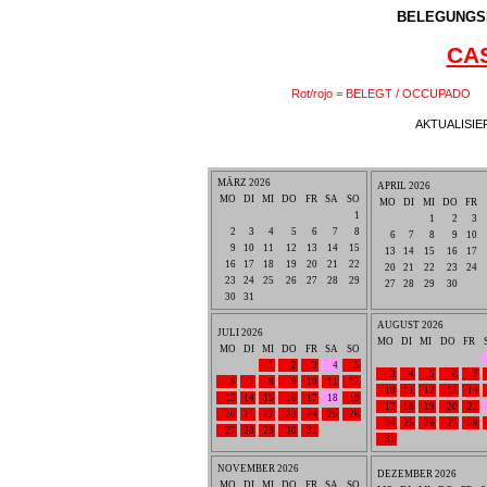
BELEGUNG
CA
Rot/rojo = BELEGT / OCCUPADO
AKTUALISIE
MÄRZ 2026
APRIL 2026
MO
DI
MI
DO
FR
SA
SO
MO
DI
MI
DO
FR
1
1
2
3
2
3
4
5
6
7
8
6
7
8
9
10
9
10
11
12
13
14
15
13
14
15
16
17
16
17
18
19
20
21
22
20
21
22
23
24
23
24
25
26
27
28
29
27
28
29
30
30
31
AUGUST 2026
JULI 2026
MO
DI
MI
DO
FR
MO
DI
MI
DO
FR
SA
SO
1
2
3
4
5
3
4
5
6
7
6
7
8
9
10
11
12
10
11
12
13
14
13
14
15
16
17
18
19
17
18
19
20
21
20
21
22
23
24
25
26
24
25
26
27
28
27
28
29
30
31
31
NOVEMBER 2026
DEZEMBER 2026
MO
DI
MI
DO
FR
SA
SO