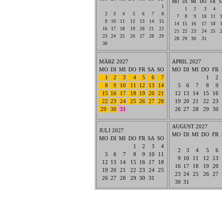
MO
DI
MI
DO
FR
S
1
1
2
3
4
2
3
4
5
6
7
8
7
8
9
10
11
9
10
11
12
13
14
15
14
15
16
17
18
16
17
18
19
20
21
22
21
22
23
24
25
23
24
25
26
27
28
29
28
29
30
31
30
MÄRZ 2027
APRIL 2027
MO
DI
MI
DO
FR
SA
SO
MO
DI
MI
DO
FR
1
2
3
4
5
6
7
1
2
8
9
10
11
12
13
14
5
6
7
8
9
15
16
17
18
19
20
21
12
13
14
15
16
22
23
24
25
26
27
28
19
20
21
22
23
29
30
31
26
27
28
29
30
AUGUST 2027
JULI 2027
MO
DI
MI
DO
FR
MO
DI
MI
DO
FR
SA
SO
1
2
3
4
2
3
4
5
6
5
6
7
8
9
10
11
9
10
11
12
13
12
13
14
15
16
17
18
16
17
18
19
20
19
20
21
22
23
24
25
23
24
25
26
27
26
27
28
29
30
31
30
31