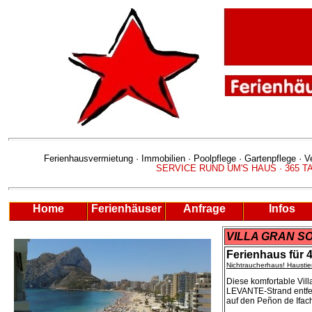
Ferienhausvermietung · Immobilien · Poolpflege · Gartenpflege
· V
SERVICE RUND UM'S HAUS · 365 T
Home
Ferienhäuser
Anfrage
Infos
VILLA GRAN S
Ferienhaus für 4
Nichtraucherhaus! Haustier
Diese komfortable Vill
LEVANTE-Strand entfer
auf
den Peñon de Ifach