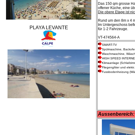
Das 150 qm grosse H
offener Küche, eine ü
Die obere Etage ist ni
Rund um den 8m x 4 m 
Im Untergeschoss befi
PLAYA LEVANTE
für 1-2 Fahrzeuge.
VT-474564-A
SMART-TV
Spülmaschine, Backof
Waschmaschine, Wäsch
HIGH SPEED INTERNET 
Klimaanlage (Schlafzi
FliegengItter und elektr
Fussbodenheizung (W
Aussenbereich: