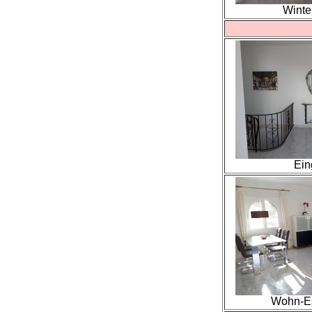
Winte
Ein
Wohn-E