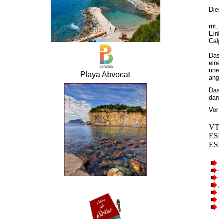
Die
rnt
Ein
Cal
Das
ein
une
Playa Abvocat
ang
Das
dam
Vor
VT
ES
ES