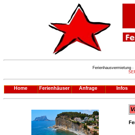
Ferienhausvermietung · Immobil
SE
Home
Ferienhäuser
Anfrage
Infos
V
Fe